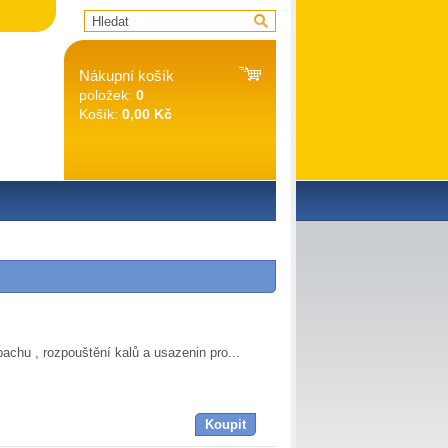
Nákupní košík
položek:
0
Košík:
0,00 Kč
hu , rozpouštění kalů a usazenin pro...
Koupit