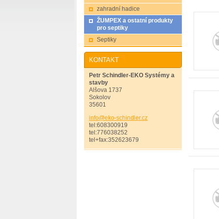
zahradní hadice
ŽUMPEX a ostatní produkty
pro septiky
Septiky
KONTAKT
Petr Schindler-EKO Systémy a
stavby
Alšova 1737
Sokolov
35601
info@eko
-schindl
er.cz
tel:608300919
tel:776038252
tel+fax:352623679