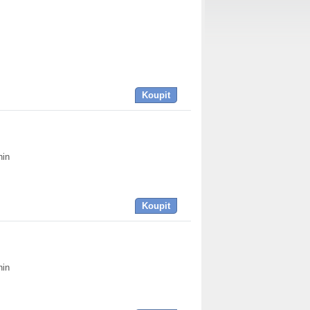
Koupit
nin
Koupit
nin