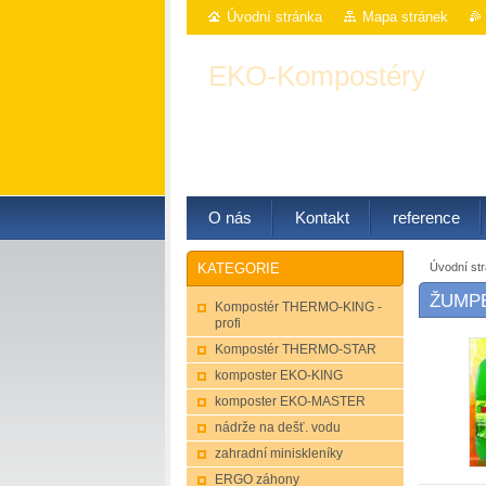
Úvodní stránka
Mapa stránek
EKO-Kompostéry
! výhodný nákup a široký sortimen
O nás
Kontakt
reference
Úvodní st
KATEGORIE
ŽUMPEX
Kompostér THERMO-KING -
profi
Kompostér THERMO-STAR
komposter EKO-KING
komposter EKO-MASTER
nádrže na dešť. vodu
zahradní miniskleníky
ERGO záhony