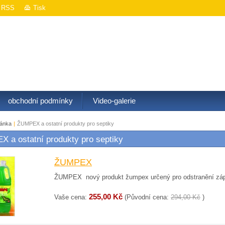
RSS
Tisk
t !
obchodní podmínky
Video-galerie
ránka
|
ŽUMPEX a ostatní produkty pro septiky
 a ostatní produkty pro septiky
ŽUMPEX
ŽUMPEX nový produkt žumpex určený pro odstranění zápac
255,00 Kč
Vaše cena:
(Původní cena:
294,00 Kč
)