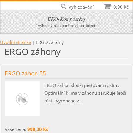
Vyhledávání
0,00 Kč
EKO-Kompostéry
! výhodný nákup a široký sortiment !
Úvodní stránka
|
ERGO záhony
ERGO záhony
ERGO záhon 55
ERGO záhon slouží pěstování rostin .
Optimální klima v záhonu zaručuje lepší
růst . Vyrobeno z...
Vaše cena:
990,00 Kč