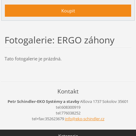
Fotogalerie: ERGO záhony
Tato fotogalerie je prázdná.
Kontakt
Petr Schindler-EKO Systémy a stavby
Alšova 1737
Sokolov
35601
tel:608300919
tel:776038252
tel+fax:352623679
info@eko
-schindl
er.cz
Kategorie