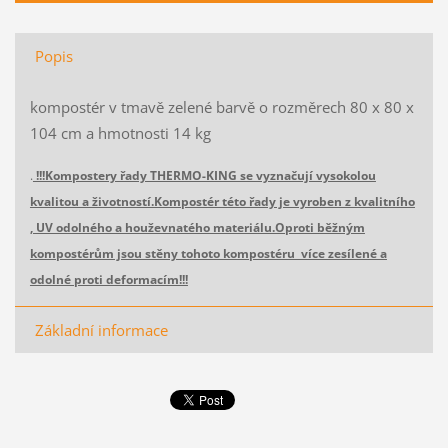
Popis
kompostér v tmavě zelené barvě o rozměrech 80 x 80 x
104 cm a hmotnosti 14 kg
.
!!!Kompostery řady THERMO-KING se vyznačují vysokolou
kvalitou a životností.Kompostér této řady je vyroben z kvalitního
, UV odolného a houževnatého materiálu.Oproti běžným
kompostérům jsou stěny tohoto kompostéru více zesílené a
odolné proti deformacím!!!
Základní informace