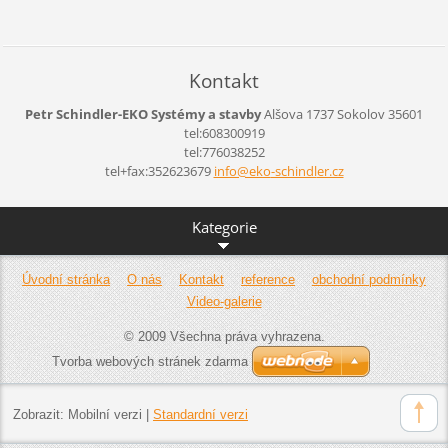
Kontakt
Petr Schindler-EKO Systémy a stavby
Alšova 1737
Sokolov
35601
tel:608300919
tel:776038252
tel+fax:352623679
info@eko
-schindl
er.cz
Kategorie
Úvodní stránka
O nás
Kontakt
reference
obchodní podmínky
Video-galerie
© 2009 Všechna práva vyhrazena.
Tvorba webových stránek zdarma
Zobrazit:
Mobilní verzi
|
Standardní verzi