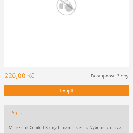
220,00 Kč
Dostupnost:
3 dny
Popis
Miniskleník Comfort 35 urychluje růst sazenic. Vyborné klima ve