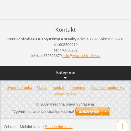
Kontakt
Petr Schindler-EKO Systémy a stavby
Alšova 1737
Sokolov
35601
tel:608300919
tel:776038252
tel+fax:352623679
info@eko
-schindl
er.cz
Kategorie
Úvodní stránka
O nás
Kontakt
reference
obchodní podmínky
Video-galerie
© 2009 Všechna práva vyhrazena.
Vytvořte si webové stránky zdarma!
Zobrazit:
Mobilní verzi
|
Standardní verzi