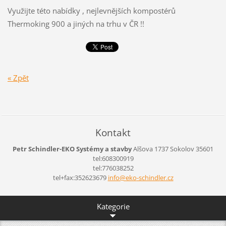
Využijte této nabídky , nejlevnějších kompostérů
Thermoking 900 a jiných na trhu v ČR !!
« Zpět
Kontakt
Petr Schindler-EKO Systémy a stavby
Alšova 1737
Sokolov
35601
tel:608300919
tel:776038252
tel+fax:352623679
info@eko
-schindl
er.cz
Kategorie